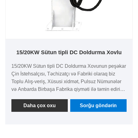
15/20KW Sütun tipli DC Doldurma Xovlu
15/20KW Sütun tipli DC Doldurma Xovunun peşəkar
Çin İstehsalçısı, Təchizatçı və Fabriki olaraq biz
Toplu Alış-veriş, Xüsusi xidmət, Pulsuz Nümunələr
və Anbarda Birbaşa Fabrika qiyməti ilə təmin edirik.
Bu müstəqil sütun tipli həll yüngül kommersiya
elektrik avtomobilləri, orta/ağır yük maşınları,
Daha çox oxu
Sorğu göndərin
hibridlər, təmiz elektrik avtomobilləri və plug-in
hibridləri səmərəli şəkildə gücləndirir. IP55
mühafizəsi, 2,5 saatlıq sürətli şarj və qlobal
CE/UL/CCC sertifikatları ilə o, Aİ, ABŞ və Cənub-