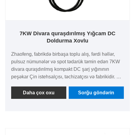
7KW Divara quraşdırılmış Yığcam DC
Doldurma Xovlu
Zhaofeng, fabrikdə birbaşa toplu alış, fərdi həllər,
pulsuz nümunələr və spot tədarük təmin edən 7KW
divara quraşdırılmış kompakt DC şarj yığınının
peşəkar Çin istehsalçısı, təchizatçısı və fabrikidir. Bu
doldurma yığını yığcam dizaynı qəbul edir, geniş
uyğunluğa malikdir və yaşayış yerlərində, mənzərəli
Daha çox oxu
Sorğu göndərin
yerlərdə, otellərdə, logistika parklarında və ticarət
komplekslərində istifadə olunan 4 illik keyfiyyət
zəmanəti ilə gəlir. Onun yüksək enerji doldurma
səmərəliliyi, asan quraşdırma və etibarlı keyfiyyət
yeni enerji doldurulması üçün satınalma