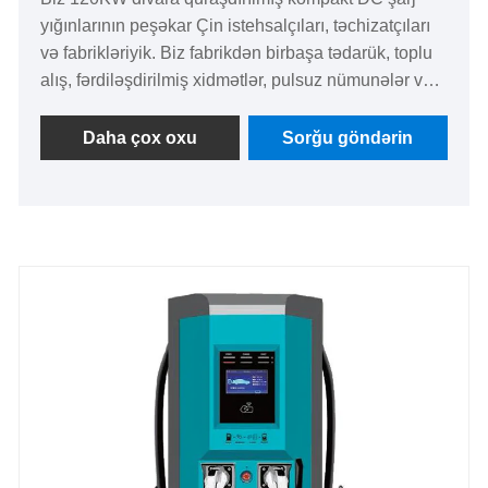
yığınlarının peşəkar Çin istehsalçıları, təchizatçıları
və fabrikləriyik. Biz fabrikdən birbaşa tədarük, toplu
alış, fərdiləşdirilmiş xidmətlər, pulsuz nümunələr və
anbardaxili təchizat xidmətləri təklif edirik. Bu 120
kVt gücündə divara quraşdırılmış yığcam DC şarj
Daha çox oxu
Sorğu göndərin
yığını super gücə malikdir, yerə qənaət edir və
təhlükəsiz və səmərəlidir. Görkəmli əsas üstünlükləri
ilə yeni enerji daşıyıcıları üçün ultra sürətli şarj əldə
etmək üçün dar ssenarilər üçün uyğundur.