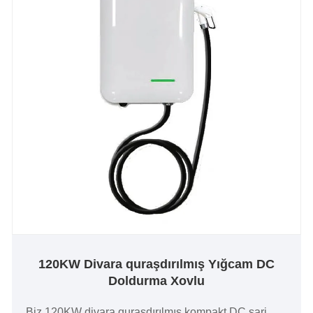
doldurma sxemi üçün ideal seçimdir.
120KW Divara quraşdırılmış Yığcam DC
Doldurma Xovlu
Biz 120KW divara quraşdırılmış kompakt DC şarj