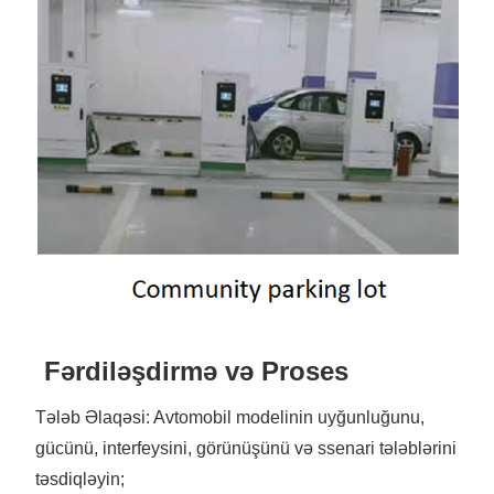
Fərdiləşdirmə və Proses
Tələb Əlaqəsi: Avtomobil modelinin uyğunluğunu,
gücünü, interfeysini, görünüşünü və ssenari tələblərini
təsdiqləyin;