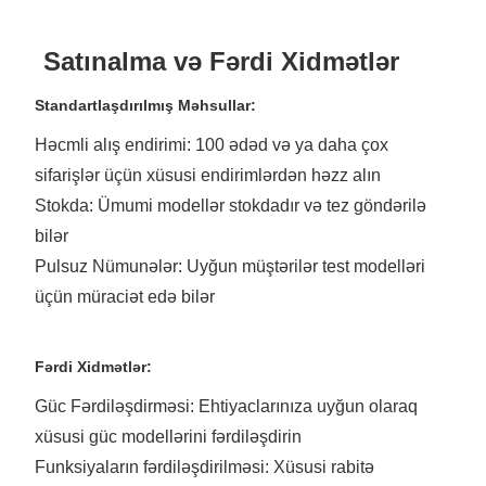
Satınalma və Fərdi Xidmətlər
Standartlaşdırılmış Məhsullar:
Həcmli alış endirimi: 100 ədəd və ya daha çox
sifarişlər üçün xüsusi endirimlərdən həzz alın
Stokda: Ümumi modellər stokdadır və tez göndərilə
bilər
Pulsuz Nümunələr: Uyğun müştərilər test modelləri
üçün müraciət edə bilər
Fərdi Xidmətlər:
Güc Fərdiləşdirməsi: Ehtiyaclarınıza uyğun olaraq
xüsusi güc modellərini fərdiləşdirin
Funksiyaların fərdiləşdirilməsi: Xüsusi rabitə