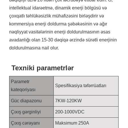
intellektual idarəetmə, dinamik enerji bölgüsü və
çoxqatlı təhlükəsizlik mühafizəsini birləşdirir və
kommersiya enerji doldurma şəbəkəsinin və ağır
nəqliyyat vasitələrinin enerji doldurulmasının əsas
avadanlığı olan 15-30 dəqiqə ərzində sürətli enerjinin
doldurulmasına nail olur.
Texniki parametrlər
Parametr
Spesifikasiya təfərrüatları
kateqoriyası
Güc diapazonu
7KW-120KW
Çıxış gərginliyi
200-1000VDC
Çıxış cərəyanı
Maksimum 250A