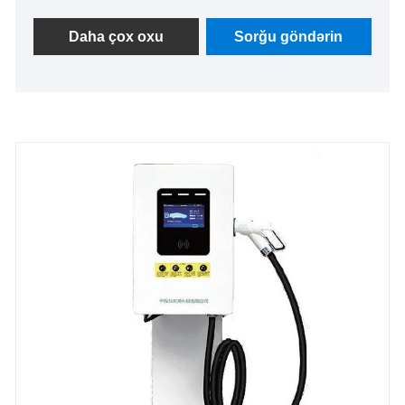
xidmətləri, pulsuz nümunələr və anbar mövcudluğu
təklif edir. Bu kompakt doldurma həlli yüngül
Daha çox oxu
Sorğu göndərin
kommersiya avtomobillərini, orta/ağır yük
maşınlarını, hibrid avtomobilləri, təmiz elektrik
nəqliyyat vasitələrini və plug-in hibrid avtomobilləri
səmərəli şəkildə enerji ilə təmin edə bilər. O, IP54
qoruma reytinqinə, 3 saatlıq tam doldurma
qabiliyyətinə və qlobal sertifikatlara malikdir və
yaşayış məntəqələrində, sənaye parklarında və
logistika bazalarında geniş istifadə olunur.