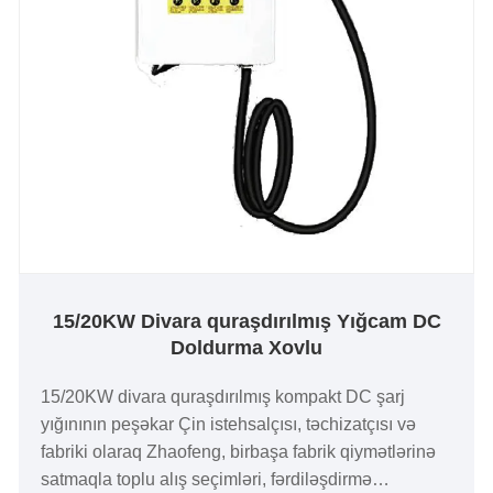
15/20KW Divara quraşdırılmış Yığcam DC
Doldurma Xovlu
15/20KW divara quraşdırılmış kompakt DC şarj
yığınının peşəkar Çin istehsalçısı, təchizatçısı və
fabriki olaraq Zhaofeng, birbaşa fabrik qiymətlərinə
satmaqla toplu alış seçimləri, fərdiləşdirmə