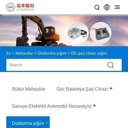
Ev
>
Məhsullar
>
Doldurma yığını
> DC şarj cihazı yığını
Bütün Məhsullar
Güc Batareya Şarj Cihazı
Sənaye Elektrikli Avtomobil Nəzarətçisi
Doldurma yığını