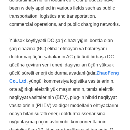
been widely applied in various fields such as public
transportation, logistics and transportation,
commercial operations, and public charging networks.
Yüksək keyfiyyətli DC şarj cihazı yığını bortda olan
şarj cihazına (BC) etibar etməyən və batareyanı
doldurmaq üçün şəbəkənin AC gücünü birbaşa DC
gücünə çevirən yeni enerji daşıyıcıları üçün yüksək
güclü sürətli enerji doldurma avadanlığıdır.
ZhaoFeng
Co., Ltd.
yüngül kommersiya logistika vasitələrinin,
orta ağırlıqlı elektrik yük maşınlarının, təmiz elektrik
nəqliyyat vasitələrinin (BEV), plug-in hibrid nəqliyyat
vasitələrinin (PHEV) və digər modellərin ehtiyaclarını
ödəyə bilən sürətli enerji doldurma ssenarisinə
uyğunlaşmaq üçün avtomobil komponentlərinin
dəqiqliyi üzrə 20 ildən çox təcrübəyə etibar edin. O,