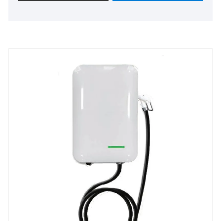
tipli DC Doldurma Xovlu magistral xidmət sahələri
və şəhər ictimai sürətli enerji doldurma stansiyaları
üçün nəzərdə tutulmuşdur. O, 15 dəqiqə ərzində
elektrikli nəqliyyat vasitələri üçün 200 kilometr
məsafəni artıra bilən səmərəli maye soyutma
texnologiyasını qəbul edir. Məhsullarımız Avropa
magistral şəbəkələrində uğurla tətbiq edilərək,
99,5% avadanlığın əlçatanlığını təmin etməklə
gündə orta hesabla 60 avtomobilin xidmət
göstərilməsi ilə səmərəli işləməyə nail olunub.