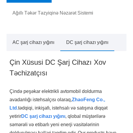
Ağıllı Təkər Təzyiqinə Nəzarət Sistemi
AC şarj cihazı yığını
DC şarj cihazı yığını
Çin Xüsusi DC Şarj Cihazı Xov
Təchizatçısı
Çində peşəkar elektrikli avtomobil doldurma
avadanlığı istehsalçısı olaraq,
ZhaoFeng Co.,
Ltd.
tədqiqi, inkişafı, istehsalı və satışına diqqət
yetirir
DC şarj cihazı yığını
, qlobal müştərilərə
səmərəli və etibarlı yeni enerji vasitələrinin
doldurulması həlləri təqdim edir. Our products have