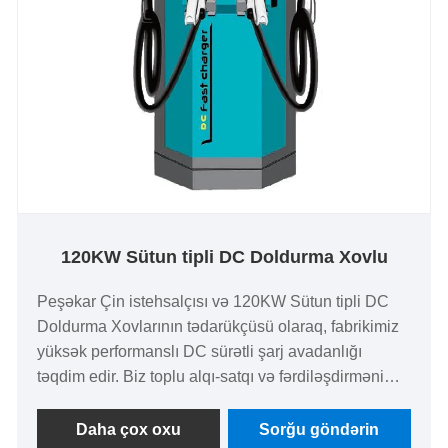
120KW Sütun tipli DC Doldurma Xovlu
Peşəkar Çin istehsalçısı və 120KW Sütun tipli DC
Doldurma Xovlarının tədarükçüsü olaraq, fabrikimiz
yüksək performanslı DC sürətli şarj avadanlığı
təqdim edir. Biz toplu alqı-satqı və fərdiləşdirməni
dəstəkləyirik, nümunə sınaqları təklif edirik və
birbaşa fabrik qiymətləri təqdim edirik. 120KW Sütun
Daha çox oxu
Sorğu göndərin