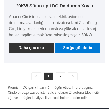
30KW Sütun tipli DC Doldurma Xovlu
Aparıcı Çin istehsalçısı və elektrik avtomobili
doldurma avadanlığının təchizatçısı kimi ZhaoFeng
Co., Ltd yüksək performanslı və yüksək etibarlı şarj
həlləri təqdim etmək üzrə ixtisaslaşmışdır. 30KW
sütun tipli DC doldurma payalarımız ictimai
doldurma stansiyaları, ticarət dayanacaqları və
Daha çox oxu
Sorğu göndərin
logistika parkları kimi ssenarilər üçün nəzərdə
tutulmuşdur. Onlar müxtəlif nəqliyyat vasitələri, o
cümlədən yüngül kommersiya elektrik avtomobilləri,
orta və ağır yük maşınları, hibrid avtomobillər və
<
1
2
>
təmiz elektrik nəqliyyat vasitələri ilə tam uyğundur,
səmərəli və sabit performans, möhkəm dayanıqlıq və
Premium DC şarj cihazı yığını üçün etibarlı tərəfdaşınız.
çevik quraşdırma təklif edir. Biz fabrikin birbaşa
Çində birbaşa zavod istehsalçısı olaraq Zhaofeng Electricity
satışını, toplu tədarükü və fərdiləşdirilmiş xidmətləri
uğurunuz üçün keyfiyyətli və fərdi həllər təqdim edir.
dəstəkləyirik, pulsuz nümunələr təqdim edirik, tam
sertifikatlarımız var və müştərilərə səmərəli enerji