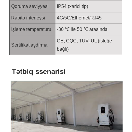
Qoruma səviyyəsi
IP54 (xarici tip)
Rabitə interfeysi
4G/5G/Ethernet/RJ45
İşləmə temperaturu
-30 ℃ ilə 50 ℃ arasında
CE; CQC; TUV; UL (isteğe
Sertifikatlaşdırma
bağlı)
Tətbiq ssenarisi