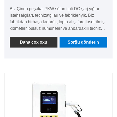
Biz Çində peşəkar 7KW sütun tipli DC şarj yığını
istehsalçıları, təchizatçıları və fabrikləriyik. Biz
fabrikdən birbaşa tədarük, toplu alış, fərdiləşdirilmiş
xidmətlər, pulsuz nümunələr və anbardaxili təchizat
xidmətləri təklif edirik. Bu 7KW sütun tipli DC şarj
yığını çox ssenarili istifadə üçün uyğun olan
Daha çox oxu
Sorğu göndərin
səmərəli, təhlükəsiz və çevik doldurma cihazıdır. O,
sabit performansa və rahat quraşdırmaya malikdir,
yeni enerji daşıyıcılarının enerji doldurma
ehtiyaclarını səmərəli şəkildə həll etməyə kömək
edir. O, kommersiya dayanacaqlarında, ofis
binalarında, icma şarj stansiyalarında və digər
ssenarilərdə geniş şəkildə tətbiq edilmişdir.