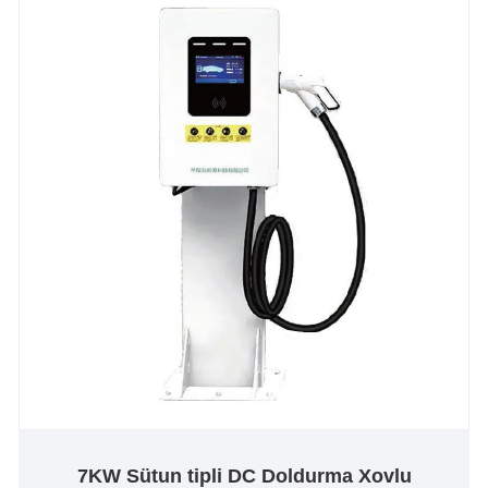
ehtiyaclarınızı ödəyə bilər.
7KW Sütun tipli DC Doldurma Xovlu