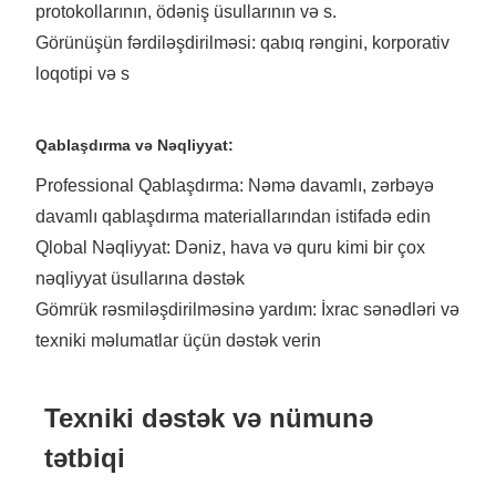
protokollarının, ödəniş üsullarının və s.
Görünüşün fərdiləşdirilməsi: qabıq rəngini, korporativ
loqotipi və s
Qablaşdırma və Nəqliyyat:
Professional Qablaşdırma: Nəmə davamlı, zərbəyə
davamlı qablaşdırma materiallarından istifadə edin
Qlobal Nəqliyyat: Dəniz, hava və quru kimi bir çox
nəqliyyat üsullarına dəstək
Gömrük rəsmiləşdirilməsinə yardım: İxrac sənədləri və
texniki məlumatlar üçün dəstək verin
Texniki dəstək və nümunə
tətbiqi