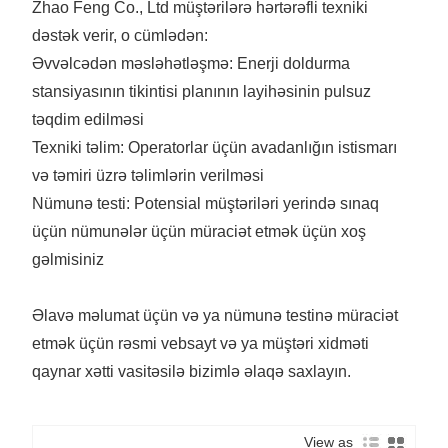
Zhao Feng Co., Ltd müştərilərə hərtərəfli texniki
dəstək verir, o cümlədən:
Əvvəlcədən məsləhətləşmə: Enerji doldurma
stansiyasının tikintisi planının layihəsinin pulsuz
təqdim edilməsi
Texniki təlim: Operatorlar üçün avadanlığın istismarı
və təmiri üzrə təlimlərin verilməsi
Nümunə testi: Potensial müştəriləri yerində sınaq
üçün nümunələr üçün müraciət etmək üçün xoş
gəlmisiniz
Əlavə məlumat üçün və ya nümunə testinə müraciət
etmək üçün rəsmi vebsayt və ya müştəri xidməti
qaynar xətti vasitəsilə bizimlə əlaqə saxlayın.
View as