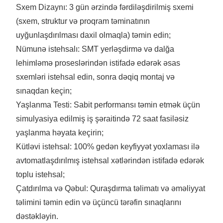
Sxem Dizaynı: 3 gün ərzində fərdiləşdirilmiş sxemi
(sxem, struktur və proqram təminatının
uyğunlaşdırılması daxil olmaqla) təmin edin;
Nümunə istehsalı: SMT yerləşdirmə və dalğa
lehimləmə proseslərindən istifadə edərək əsas
sxemləri istehsal edin, sonra dəqiq montaj və
sınaqdan keçin;
Yaşlanma Testi: Sabit performansı təmin etmək üçün
simulyasiya edilmiş iş şəraitində 72 saat fasiləsiz
yaşlanma həyata keçirin;
Kütləvi istehsal: 100% gedən keyfiyyət yoxlaması ilə
avtomatlaşdırılmış istehsal xətlərindən istifadə edərək
toplu istehsal;
Çatdırılma və Qəbul: Quraşdırma təlimatı və əməliyyat
təlimini təmin edin və üçüncü tərəfin sınaqlarını
dəstəkləyin.