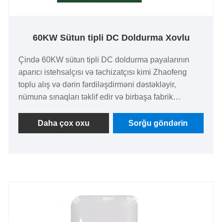
60KW Sütun tipli DC Doldurma Xovlu
Çində 60KW sütun tipli DC doldurma payalarının
aparıcı istehsalçısı və təchizatçısı kimi Zhaofeng
toplu alış və dərin fərdiləşdirməni dəstəkləyir,
nümunə sınaqları təklif edir və birbaşa fabrik
qiymətlərinin üstünlüyünü təmin edir. Bu məhsul,
əsas olaraq 60KW nominal çıxış gücünə malik yeni
Daha çox oxu
Sorğu göndərin
enerji nəqliyyat vasitələri (saf elektrik nəqliyyat
vasitələri və plug-in hibrid elektrik avtomobilləri daxil
olmaqla) üçün xüsusi olaraq hazırlanmış sabit
yüksək güclü sürətli doldurma cihazıdır. O, sabit və
etibarlı, divar quraşdırılmasını tələb etməyən, açıq və
ya yarı açıq yerlərdə çevik şəkildə yerləşdirilə bilən
müstəqil sütun strukturu dizaynını qəbul edir. Bu,
ictimai və kommersiya ssenarilərində sürətli