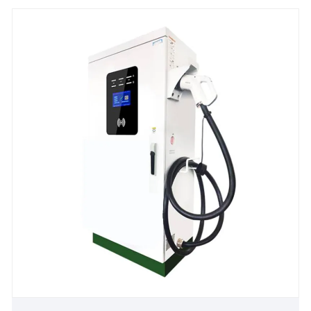
Şərqi Asiyada müştərilər tərəfindən etibar edilən
açıq dayanacaqlarda, magistral yollarda və logistika
mərkəzlərində geniş istifadə olunur.